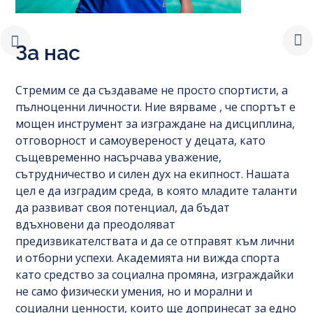
За нас
Стремим се да създаваме не просто спортисти, а
пълноценни личности. Ние вярваме , че спортът е
мощен инструмент за изграждане на дисциплина,
отговорност и самоувереност у децата, като
същевременно насърчава уважение,
сътрудничество и силен дух на екипност. Нашата
цел е да изградим среда, в която младите таланти
да развиват своя потенциал, да бъдат
вдъхновени да преодоляват
предизвикателствата и да се отправят към лични
и отборни успехи. Академията ни вижда спорта
като средство за социална промяна, изграждайки
не само физически умения, но и морални и
социални ценности, които ще допринесат за едно