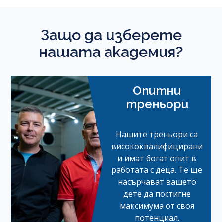
Защо да изберете
нашата академия?
Опитни
треньори
Нашите треньори са
висококвалифицирани
и имат богат опит в
работата с деца. Те ще
насърчават вашето
дете да постигне
максимума от своя
потенциал.