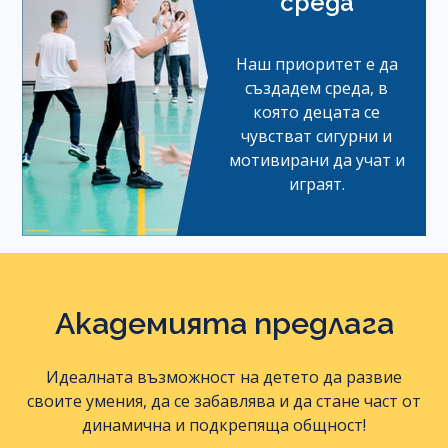
среда
Наш приоритет е да
създадем среда, в
която децата се
чувстват сигурни и
мотивирани да учат и
играят.
Академията предлага
Идеалната възможност на детето да развие
своите умения, да се забавлява и да стане част от
динамична и подкрепяща общност!