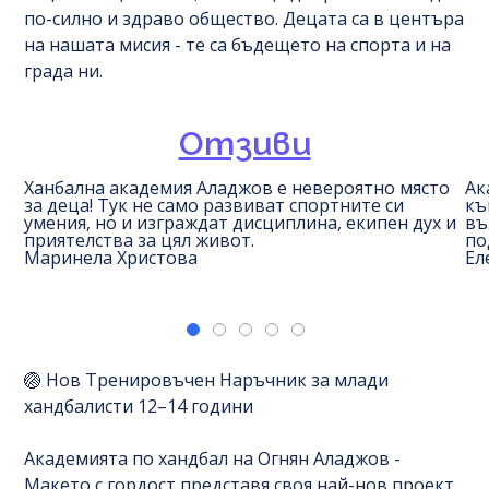
по-силно и здраво общество. Децата са в центъра
на нашата мисия - те са бъдещето на спорта и на
града ни.
Отзиви
Ханбална академия Аладжов е невероятно място
Ак
за деца! Тук не само развиват спортните си
къ
умения, но и изграждат дисциплина, екипен дух и
въ
приятелства за цял живот.
по
Маринела Христова
Ел
🏐 Нов Тренировъчен Наръчник за млади
хандбалисти 12–14 години
Академията по хандбал на Огнян Аладжов -
Макето с гордост представя своя най-нов проект