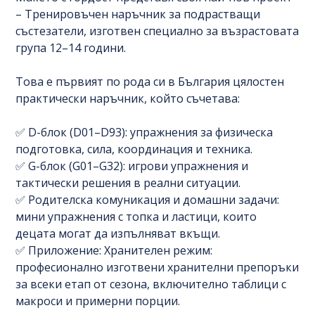
– Тренировъчен наръчник за подрастващи
състезатели, изготвен специално за възрастовата
група 12–14 години.
Това е първият по рода си в България цялостен
практически наръчник, който съчетава:
✅ D-блок (D01–D93): упражнения за физическа
подготовка, сила, координация и техника.
✅ G-блок (G01–G32): игрови упражнения и
тактически решения в реални ситуации.
✅ Родителска комуникация и домашни задачи:
мини упражнения с топка и ластици, които
децата могат да изпълняват вкъщи.
✅ Приложение: Хранителен режим:
професионално изготвени хранителни препоръки
за всеки етап от сезона, включително таблици с
макроси и примерни порции.