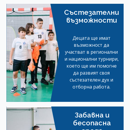
Състезателни
възможности
Децата ще имат
възможност да
участват в регионални
и национални турнири,
което ще им помогне
да развият своя
състезателен дух и
отборна работа.
Забавна и
бесопасна