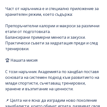
Част от наръчника е и специално приложение за
хранителен режим, което съдържа:
Препоръчителни калории и макроси за различни
етапи от подготовката.
Балансирани примерни менюта и закуски.
Практически съвети за хидратация преди и след
тренировки.
🏆 Нашата мисия
С този наръчник Академията по хандбал поставя
основата на системен подход към развитието на
млади спортисти, съчетаващ тренировки,
хранене и възпитание на ценности.
📌 Целта ни е ясна: да изградим ново поколение
хандбалисти, които обичат играта, развиват своя