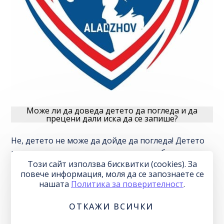
Може ли да доведа детето да погледа и да
прецени дали иска да се запише?
Не, детето не може да дойде да погледа! Детето
може да прецени, като участва в три безплатни
Този сайт използва бисквитки (cookies). За
тренировки!
повече информация, моля да се запознаете се
нашaтa
Политика за поверителност
.
Има ли възможност за допълнителни
тренировки?
ОТКАЖИ ВСИЧКИ
След като се разпредели в група за постоянни